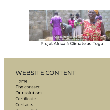
Projet Africa 4 Climate au Togo
WEBSITE CONTENT
Home
The context
Our solutions
Certificate
Contacts